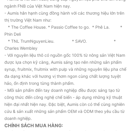
ngành FNB của Việt Nam hiện nay.
- Aumis hân hạnh cùng đồng hành với các thương hiệu lớn trên
thị trường Việt Nam như:
* The Coffee House. * Passio Coffee to go. * Phê La. *
Phin Deli
* TNL TrumNguyenLieu. * SAVO. *
Charles Wembley
- Với nguyên liệu thô có nguồn gốc 100% từ nông sản Việt Nam
được lựa chọn kỹ càng, Aumis sáng tạo nên những sản phẩm
syrup, fruitmix, fruitmix with pulp và những nguyên liệu pha chế
đa dạng khác với hương vị thơm ngon cùng chất lượng tuyệt
hảo, ổn định trong từng thành phẩm.
- Mỗi sản phẩm đến tay doanh nghiệp đều được sáng tạo từ
công thức đến công nghệ chế biến - áp dụng những kỹ thuật
hiện đại nhất hiện nay. Đặc biệt, Aumis còn có thể cùng nghiên
cứu & sản xuất những sản phẩm OEM và ODM theo yêu cầu từ
doanh nghiệp.
CHÍNH SÁCH MUA HÀNG: