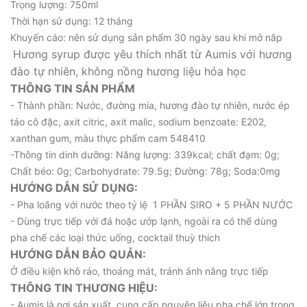
Trọng lượng: 750ml
Thời hạn sử dụng: 12 tháng
Khuyến cáo: nên sử dụng sản phẩm 30 ngày sau khi mở nắp
Hương syrup được yêu thích nhất từ Aumis với hương
đào tự nhiên, không nồng hương liệu hóa học
THÔNG TIN SẢN PHẨM
- Thành phần: Nước, đường mía, hương đào tự nhiên, nước ép
táo cô đặc, axit citric, axit malic, sodium benzoate: E202,
xanthan gum, màu thực phẩm cam 548410
-Thông tin dinh dưỡng: Năng lượng: 339kcal; chất đạm: 0g;
Chất béo: 0g; Carbohydrate: 79.5g; Đường: 78g; Soda:0mg
HƯỚNG DẪN SỬ DỤNG:
- Pha loãng với nước theo tỷ lệ 1 PHẦN SIRO + 5 PHẦN NƯỚC
- Dùng trực tiếp với đá hoặc ướp lạnh, ngoài ra có thể dùng
pha chế các loại thức uống, cocktail thuỳ thích
HƯỚNG DẪN BẢO QUẢN:
Ở điều kiện khô ráo, thoáng mát, tránh ánh nắng trực tiếp
THÔNG TIN THƯƠNG HIỆU:
- Aumis là nơi sản xuất, cung cấp nguyên liệu pha chế lớn trong