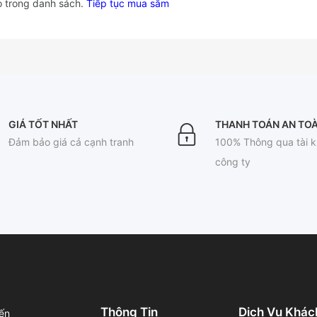
 trong danh sách.
Tiếp tục mua sắm
GIÁ TỐT NHẤT
THANH TOÁN AN TO
Đảm bảo giá cả cạnh tranh
100% Thông qua tài 
công ty
Thông Tin
Dịch Vụ Khác
ến