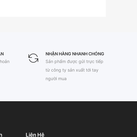
ÀN
NHẬN HÀNG NHANH CHÓNG
khoản
Sản phẩm được gửi trực tiếp
từ công ty sản xuất tới tay
người mua
h
Liên Hệ