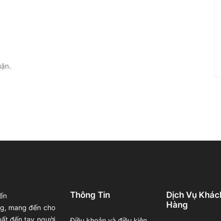
uận.
Thông Tin
Dịch Vụ Khác
ến
Hàng
ong, mang đến cho
uất đến tay người
Điều khoản và điều kiện