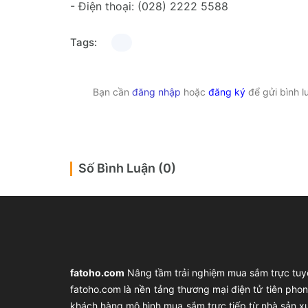
- Điện thoại: (028) 2222 5588
Tags:
Bạn cần
đăng nhập
hoặc
đăng ký
để gửi bình l
Số Bình Luận (0)
fatoho.com
Nâng tầm trải nghiệm mua sắm trực tuy
fatoho.com là nền tảng thương mại điện tử tiên ph
khách hàng mô hình mua sắm trực tiếp từ nhà sản x