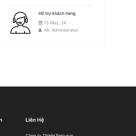
Hỗ trợ khách hàng
15 May, 24
Mr. Administrator
h
Liên Hệ
Công ty TNHH Petrusys