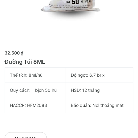
MUA NGAY
32.500 ₫
Đường Túi 8ML
Thể tích: 8ml/hũ
Độ ngọt: 6.7 brix
Quy cách: 1 bịch 50 hũ
HSD: 12 tháng
HACCP: HFM2083
Bảo quản: Nơi thoáng mát